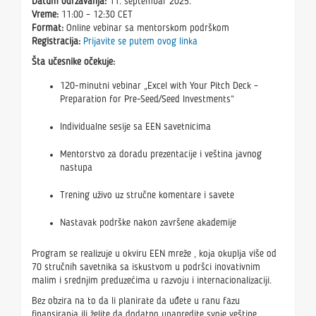
Datum održavanja:
11. septembar 2025.
Vreme:
11:00 – 12:30 CET
Format:
Online vebinar sa mentorskom podrškom
Registracija:
Prijavite se putem ovog linka
Šta učesnike očekuje:
120-minutni vebinar „Excel with Your Pitch Deck –
Preparation for Pre-Seed/Seed Investments“
Individualne sesije sa EEN savetnicima
Mentorstvo za doradu prezentacije i veština javnog
nastupa
Trening uživo uz stručne komentare i savete
Nastavak podrške nakon završene akademije
Program se realizuje u okviru EEN mreže , koja okuplja više od
70 stručnih savetnika sa iskustvom u podršci inovativnim
malim i srednjim preduzećima u razvoju i internacionalizaciji.
Bez obzira na to da li planirate da uđete u ranu fazu
finansiranja ili želite da dodatno unapredite svoje veštine