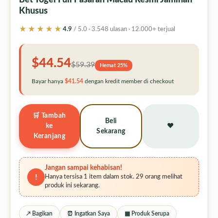
Bet Togel Full Pasaran Macau Resmi Jaminan
Khusus
★★★★★
4.9
/ 5.0 · 3.548 ulasan · 12.000+ terjual
$44.54
$59.39
Hemat 25%
Bayar hanya
$41.54
dengan kredit member di checkout
🛒 Tambah
Beli
ke
♥
Sekarang
Keranjang
Jangan sampai kehabisan!
!
Hanya tersisa 1 item dalam stok. 29 orang melihat
produk ini sekarang.
↗ Bagikan
⏰ Ingatkan Saya
▦ Produk Serupa