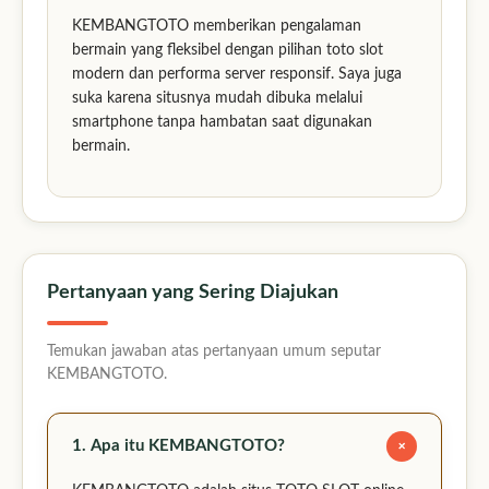
KEMBANGTOTO memberikan pengalaman
bermain yang fleksibel dengan pilihan toto slot
modern dan performa server responsif. Saya juga
suka karena situsnya mudah dibuka melalui
smartphone tanpa hambatan saat digunakan
bermain.
Pertanyaan yang Sering Diajukan
Temukan jawaban atas pertanyaan umum seputar
KEMBANGTOTO.
+
1. Apa itu KEMBANGTOTO?