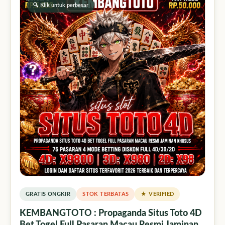
🔍 Klik untuk perbesar
GRATIS ONGKIR
STOK TERBATAS
★ VERIFIED
KEMBANGTOTO : Propaganda Situs Toto 4D