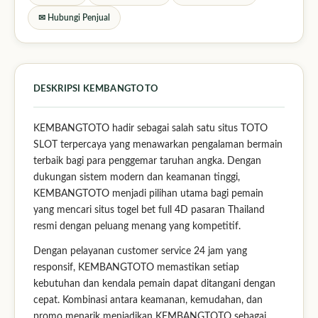
✉ Hubungi Penjual
DESKRIPSI KEMBANGTOTO
KEMBANGTOTO hadir sebagai salah satu situs TOTO
SLOT terpercaya yang menawarkan pengalaman bermain
terbaik bagi para penggemar taruhan angka. Dengan
dukungan sistem modern dan keamanan tinggi,
KEMBANGTOTO menjadi pilihan utama bagi pemain
yang mencari situs togel bet full 4D pasaran Thailand
resmi dengan peluang menang yang kompetitif.
Dengan pelayanan customer service 24 jam yang
responsif, KEMBANGTOTO memastikan setiap
kebutuhan dan kendala pemain dapat ditangani dengan
cepat. Kombinasi antara keamanan, kemudahan, dan
promo menarik menjadikan KEMBANGTOTO sebagai