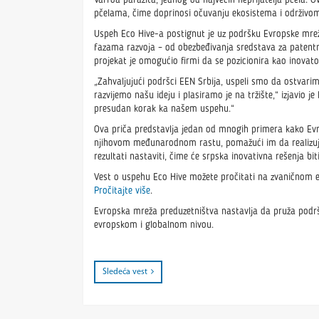
Varroa parazita, jednog od najvećih neprijatelja pčela. O
pčelama, čime doprinosi očuvanju ekosistema i održivom
Uspeh Eco Hive-a postignut je uz podršku Evropske mrež
fazama razvoja – od obezbeđivanja sredstava za patentn
projekat je omogućio firmi da se pozicionira kao inovato
„Zahvaljujući podršci EEN Srbija, uspeli smo da ostvari
razvijemo našu ideju i plasiramo je na tržište,“ izjavio j
presudan korak ka našem uspehu.“
Ova priča predstavlja jedan od mnogih primera kako Ev
njihovom međunarodnom rastu, pomažući im da realizuju 
rezultati nastaviti, čime će srpska inovativna rešenja bi
Vest o uspehu Eco Hive možete pročitati na zvaničnom 
Pročitajte više
.
Evropska mreža preduzetništva nastavlja da pruža podrš
evropskom i globalnom nivou.
Sledeća vest