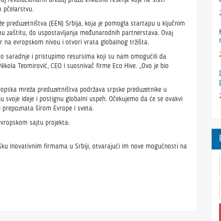
vaj revolucionarni uređaj pruža efikasno rešenje koje ne šteti
 pčelarstvu.
e preduzetništva (EEN) Srbija, koja je pomogla startapu u ključnim
u zaštitu, do uspostavljanja međunarodnih partnerstava. Ovaj
r na evropskom nivou i otvori vrata globalnog tržišta.
mo saradnje i pristupimo resursima koji su nam omogućili da
e Nikola Teomirović, CEO i suosnivač firme Eco Hive. „Ovo je bio
ropska mreža preduzetništva podržava srpske preduzetnike u
svoje ideje i postignu globalni uspeh. Očekujemo da će se ovakvi
ti prepoznata širom Evrope i sveta.
evropskom sajtu projekta:
ku inovativnim firmama u Srbiji, otvarajući im nove mogućnosti na