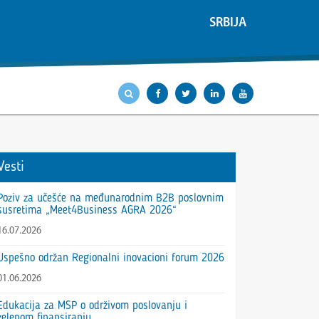
SRBIJA
Vesti
Poziv za učešće na međunarodnim B2B poslovnim
susretima „Meet4Business AGRA 2026“
16.07.2026
Uspešno održan Regionalni inovacioni forum 2026
01.06.2026
Edukacija za MSP o održivom poslovanju i
zelenom finansiranju