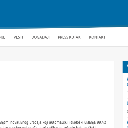
NJE
VESTI
DOGAĐAJI
PRESS KUTAK
KONTAKT
TARTAP POSTIGAO VELIKI
ŠKU EVROPSKE MREŽE
ZETNIŠTVA
janjem inovativnog uređaja koji automatski i ekološki uklanja 99,4%