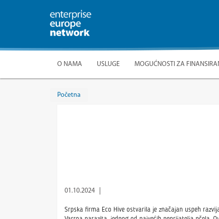
O NAMA
USLUGE
MOGUĆNOSTI ZA FINANSIRA
Početna
ECO HIVE: SRPSKI S
USPEH UZ PODR
PREDU
01.10.2024
Srpska firma Eco Hive ostvarila je značajan uspeh razvi